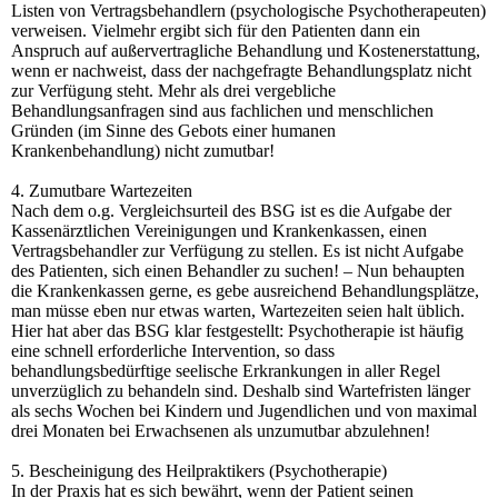
Listen von Vertragsbehandlern (psychologische Psychotherapeuten)
verweisen. Vielmehr ergibt sich für den Patienten dann ein
Anspruch auf außervertragliche Behandlung und Kostenerstattung,
wenn er nachweist, dass der nachgefragte Behandlungsplatz nicht
zur Verfügung steht. Mehr als drei vergebliche
Behandlungsanfragen sind aus fachlichen und menschlichen
Gründen (im Sinne des Gebots einer humanen
Krankenbehandlung) nicht zumutbar!
4. Zumutbare Wartezeiten
Nach dem o.g. Vergleichsurteil des BSG ist es die Aufgabe der
Kassenärztlichen Vereinigungen und Krankenkassen, einen
Vertragsbehandler zur Verfügung zu stellen. Es ist nicht Aufgabe
des Patienten, sich einen Behandler zu suchen! – Nun behaupten
die Krankenkassen gerne, es gebe ausreichend Behandlungsplätze,
man müsse eben nur etwas warten, Wartezeiten seien halt üblich.
Hier hat aber das BSG klar festgestellt: Psychotherapie ist häufig
eine schnell erforderliche Intervention, so dass
behandlungsbedürftige seelische Erkrankungen in aller Regel
unverzüglich zu behandeln sind. Deshalb sind Wartefristen länger
als sechs Wochen bei Kindern und Jugendlichen und von maximal
drei Monaten bei Erwachsenen als unzumutbar abzulehnen!
5. Bescheinigung des Heilpraktikers (Psychotherapie)
In der Praxis hat es sich bewährt, wenn der Patient seinen